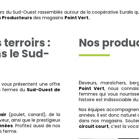
rs du Sud-Ouest rassemblés autour de la coopérative Euralis qu
s Producteurs
des magasins
Point Vert.
terroirs :
Nos produ
s le Sud-
Éleveurs, maraîchers, berg
vous présentent une offre
Point Vert
, nous connai
s fermes du
Sud-Ouest de
femmes qui vous nourrisse
histoire est indissociable d
Nos équipes accompagnent c
air
(poulet, canard), de la
années. Il est donc naturel
veur, ainsi que le prestigieux
dans nos magasins. Soute
rénées
. Profitez aussi de nos
circuit court
, c’est la voc
la ferme.