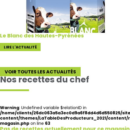
Le Blanc des Hautes-Pyrénées
LIRE L'ACTUALITÉ
VOIR TOUTES LES ACTUALITÉS
Nos recettes du chef
Warning
: Undefined variable $relationID in
/home/clients/26dc063a5a3ec0d9a6f8dd4d6d550825/site
content/themes/LaTableDesProducteurs_2021/content/r
magasin.php
on line
63
Pas de recettes actuellement pour ce magasin