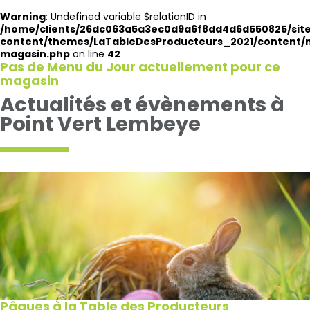
Warning
: Undefined variable $relationID in
/home/clients/26dc063a5a3ec0d9a6f8dd4d6d550825/site
content/themes/LaTableDesProducteurs_2021/content
magasin.php
on line
42
Pas de Menu du Jour actuellement pour ce
magasin
Actualités et évènements à
Point Vert Lembeye
Pâques à la Table des Producteurs