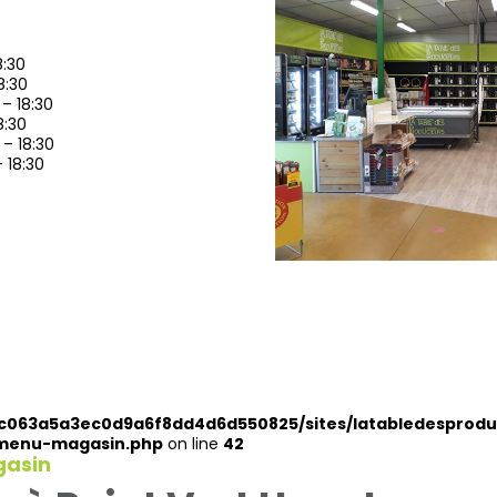
8:30
8:30
 – 18:30
8:30
 – 18:30
 18:30
dc063a5a3ec0d9a6f8dd4d6d550825/sites/latabledesprodu
/menu-magasin.php
on line
42
gasin