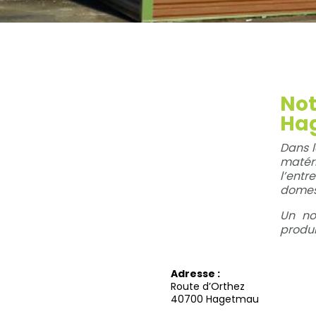
Not
Ha
Dans l
matéri
l’ent
domest
Un no
produi
Adresse :
Route d’Orthez
40700 Hagetmau