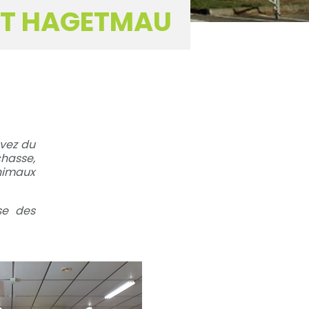
RT HAGETMAU
uvez du
chasse,
nimaux
se des