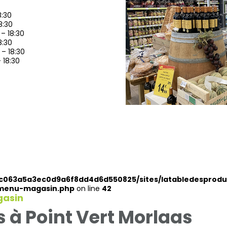
8:30
8:30
 – 18:30
8:30
 – 18:30
 18:30
dc063a5a3ec0d9a6f8dd4d6d550825/sites/latabledesprodu
/menu-magasin.php
on line
42
gasin
 à Point Vert Morlaas