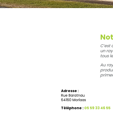
Not
C’est 
un ray
tous l
Au ray
produ
primeu
Adresse :
Rue Baratnau
64160 Morlaas
Téléphone :
05 59 33 46 55