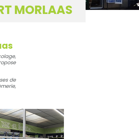
ERT MORLAAS
aas
colage,
propose
rses de
merie,