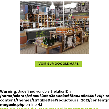
VOIR SUR GOOGLE MAPS
Warning
: Undefined variable $relationID in
/home/clients/26dc063a5a3ec0d9a6f8dd4d6d550825/site
content/themes/LaTableDesProducteurs_2021/content
magasin.php
on line
42